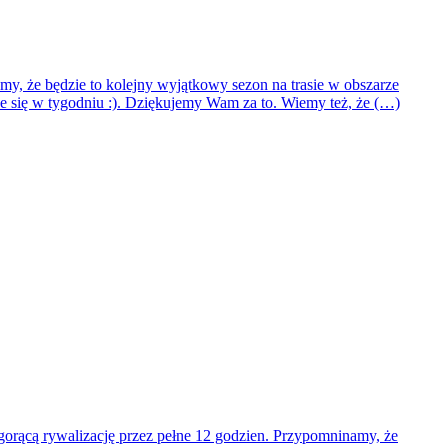
my, że będzie to kolejny wyjątkowy sezon na trasie w obszarze
e się w tygodniu :). Dziękujemy Wam za to. Wiemy też, że (…)
gorącą rywalizację przez pełne 12 godzien. Przypomninamy, że