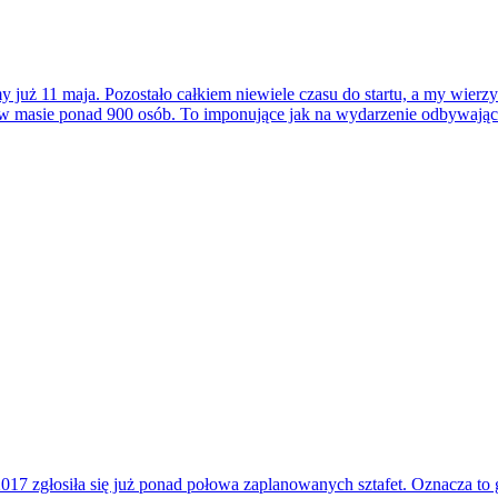
 już 11 maja. Pozostało całkiem niewiele czasu do startu, a my wierzy
ię w masie ponad 900 osób. To imponujące jak na wydarzenie odbywając
17 zgłosiła się już ponad połowa zaplanowanych sztafet. Oznacza to 