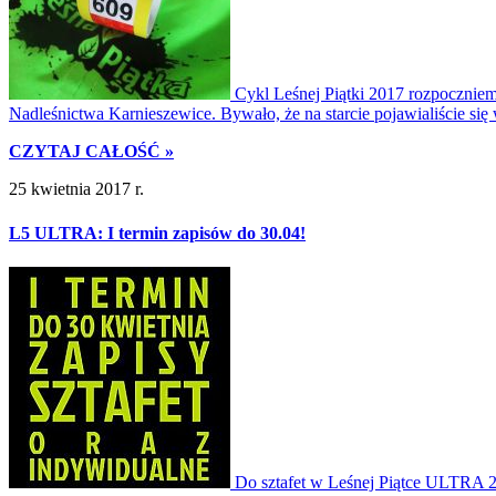
Cykl Leśnej Piątki 2017 rozpoczniemy
Nadleśnictwa Karnieszewice. Bywało, że na starcie pojawialiście s
CZYTAJ CAŁOŚĆ »
25 kwietnia 2017 r.
L5 ULTRA: I termin zapisów do 30.04!
Do sztafet w Leśnej Piątce ULTRA 20