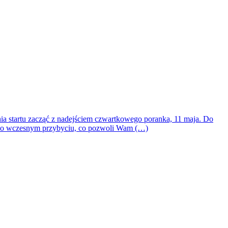
nia startu zacząć z nadejściem czwartkowego poranka, 11 maja. Do
jcie o wczesnym przybyciu, co pozwoli Wam (…)