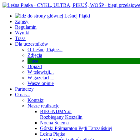
Zapisy
Regulamin
Wyniki
Trasa
Dla uczestników
O Leśnej Piątce...
Zdjęcia
Trasa
Dojazd
W telewizji...
W gazetach...
Wasze opinie
Partnerzy
O nas...
Kontakt
Nasze realizacje
BIEGNIJMY.pl
Rozbiegany Koszalin
Nocna Ściema
Górski Półmaraton Pętli Tatrzańskiej
Leśna Piątka
(cykl / wośp / pikuś / ultra>