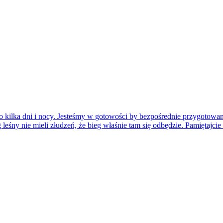
o kilka dni i nocy. Jesteśmy w gotowości by bezpośrednie przygotowa
ng leśny nie mieli złudzeń, że bieg właśnie tam się odbędzie. Pamięta