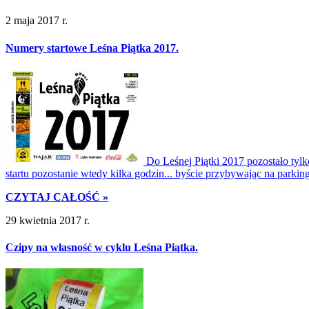
2 maja 2017 r.
Numery startowe Leśna Piątka 2017.
Do Leśnej Piątki 2017 pozostało tylk
startu pozostanie wtedy kilka godzin... byście przybywając na parki
CZYTAJ CAŁOŚĆ »
29 kwietnia 2017 r.
Czipy na własność w cyklu Leśna Piątka.