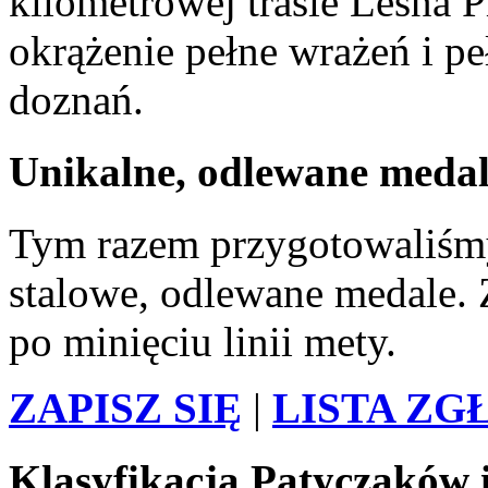
kilometrowej trasie Leśna
okrążenie pełne wrażeń i p
doznań.
Unikalne, odlewane meda
Tym razem przygotowaliśmy
stalowe, odlewane medale. 
po minięciu linii mety.
ZAPISZ SIĘ
|
LISTA Z
Klasyfikacja Patyczaków 