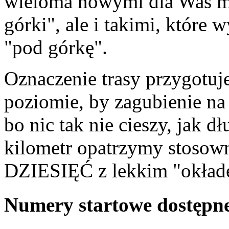
wieloma nowymi dla Was m
górki", ale i takimi, które
"pod górkę".
Oznaczenie trasy przygotu
poziomie, by zagubienie na 
bo nic tak nie cieszy, jak 
kilometr opatrzymy stosown
DZIESIĘĆ z lekkim "okłade
Numery startowe dostępne