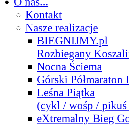
O nas...
Kontakt
Nasze realizacje
BIEGNIJMY.pl
Rozbiegany Koszali
Nocna Ściema
Górski Półmaraton P
Leśna Piątka
(cykl / wośp / pikuś 
eXtremalny Bieg G